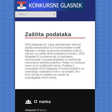
Zaštita podataka
DOO Adaptatio-D, koji je administrator internet
portala www.konkursi.rs koristi podatke svojih
klijenata u skladu sa pravnim propisima koja se
odnose na zaštitu ličnih podataka korisnika. DOO
Adaptatio-D se obavezuje za bezbedno
memorisanje i čuvanje podataka uz korišćenje
savremene tehničke podrške. Podaci su dostupni
samo za to ovalšćenim licima. Podatke o
korisnicima DOO Adaptatio-D koristi isključivo za
unutrašnje, statističke svrhe i za kontakt. Ni u
kom slučaju te podatke ne stavlja na
raspolaganje trećim licima.
O nama
Adaptatio-D d.o.o.