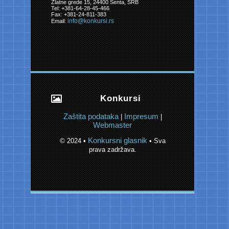
Zlatne grede 15, 24400 Senta, SRB
Tel: +381-64-28-45-466
Fax: +381-24-811-383
info@konkursi.rs
Email:
Konkursi
Zaštita podataka
Impresum
|
|
Webmaster
Konkursni glasnik
© 2024 •
• Sva
prava zadržava.